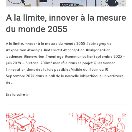
A la limite, innover à la mesure
du monde 2055
A la limite, innover à la mesure du monde 2055 #scénographie
#exposition #manips #interactif #conception #vulgarisation
#sciences #innovation #montage #communicationSeptembre 2023 –
juin 2024 – Surface: 200m2 mon rôle dans ce projet Questionner
l’innovation dans des futurs possibles Visible du 11 Juin au 18
Septembre 2024 dans le hall de la nouvelle bibliothèque universitaire
de …
A
Lire la suite »
la
limite,
innover
à
la