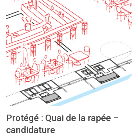
mesure
du
monde
2055
Protégé : Quai de la rapée –
candidature