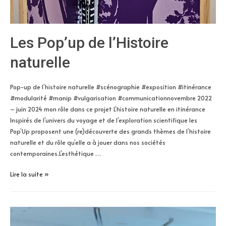
Les Pop’up de l’Histoire
naturelle
Pop-up de l’histoire naturelle #scénographie #exposition #itinérance
#modularité #manip #vulgarisation #communicationnovembre 2022
– juin 2024 mon rôle dans ce projet L’histoire naturelle en itinérance
Inspirés de l’univers du voyage et de l’exploration scientifique les
Pop’Up proposent une (re)découverte des grands thèmes de l’histoire
naturelle et du rôle qu’elle a à jouer dans nos sociétés
contemporaines.L’esthétique …
Les
Lire la suite »
Pop’up
de
l’Histoire
naturelle