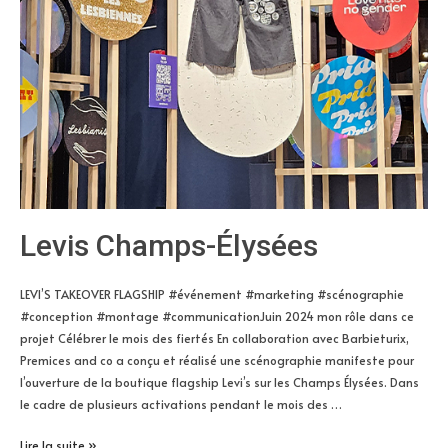
Levis Champs-Élysées
LEVI’S TAKEOVER FLAGSHIP #événement #marketing #scénographie
#conception #montage #communicationJuin 2024 mon rôle dans ce
projet Célébrer le mois des fiertés En collaboration avec Barbieturix,
Premices and co a conçu et réalisé une scénographie manifeste pour
l’ouverture de la boutique flagship Levi’s sur les Champs Élysées. Dans
le cadre de plusieurs activations pendant le mois des …
Levis
Lire la suite »