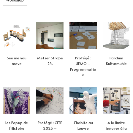
See me you
Metzer Straße
Protégé :
Parchim
move
24.
UEMO –
Kulturmuhle
Programmatio
n
Les Pop’up de
Protégé : CITE
J’habite au
A la limite,
l’Histoire
2025 –
Louvre
innover à la