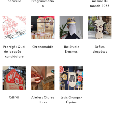
naturelle
Programmatio
mesure du
n
monde 2055
Protégé : Quai
Chronomobile
The Studio
Drôles
de la rapée –
Erasmus
d’espèces
candidature
Criti’kit
Ateliers Chutes
Levis Champs-
Libres
Élysées