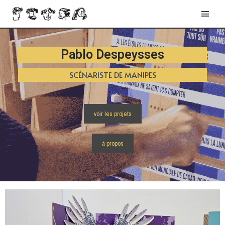
Pablo Despeysses
VALORISTE
voir les projets
à propos