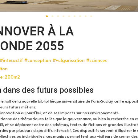
INNOVER À LA
ONDE 2055
interactif #conception #vulgarisation #sciences
tion
ce: 200m2
n dans des futurs possibles
le hall de la nouvelle bibliothèque universitaire de Paris-Saclay, cette expo
eurs futurs métiers.
l’innovation aujourd’hui, et de ses impacts sur nos envirronements.
tionne des thématiques telles que la gouvernance, ou bien la recherche en cro
55, et se déplacent entre des schémas, textes de fictions et grandes illustrat
 par plusieurs dispositifs interactif. Ces dispositifs servent à illustrer le cy
Collectives ou individuelles, ces manips permettent aux visiteurs de cerner de