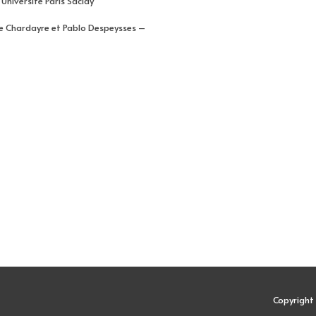
Université Paris Saclay
le Chardayre et Pablo Despeysses –
Copyrigh