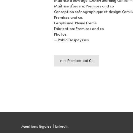
Maîtrise d’ouvrage: LUMEN Learning Center – 
Maîtrise d’œuvre: Premices and co
Conception scénographique et design: Camil
Premices and co.
Graphisme: Pleine Forme
Fabrication: Premices and co
Photos:
– Pablo Despeysses
vers Premices and Co
Mentions légales
|
LinkedIn