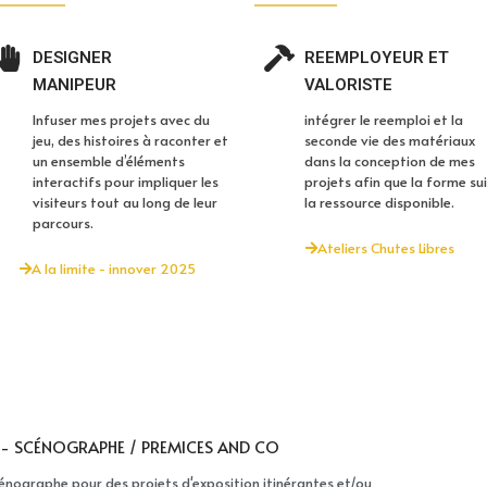
DESIGNER
REEMPLOYEUR ET
MANIPEUR
VALORISTE
Infuser mes projets avec du
intégrer le reemploi et la
jeu, des histoires à raconter et
seconde vie des matériaux
un ensemble d’éléments
dans la conception de mes
interactifs pour impliquer les
projets afin que la forme su
visiteurs tout au long de leur
la ressource disponible.
parcours.
Ateliers Chutes Libres
A la limite - innover 2025
 - SCÉNOGRAPHE / PREMICES AND CO
énographe pour des projets d'exposition itinérantes et/ou