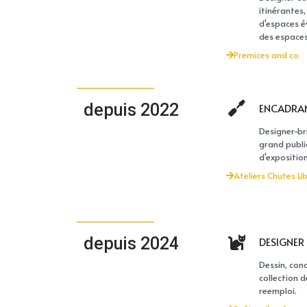
itinérantes,
d'espaces é
des espaces
Premices and co
depuis 2022
ENCADRANT
Designer-bri
grand public
d'expositio
Ateliers Chutes Li
depuis 2024
DESIGNER 
Dessin, con
collection d
reemploi.