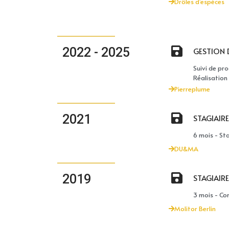
Drôles d'espèces
2022 - 2025
GESTION 
Suivi de pro
Réalisation
Pierreplume
2021
STAGIAIR
6 mois - St
DU&MA
2019
STAGIAIR
3 mois - Co
Molitor Berlin