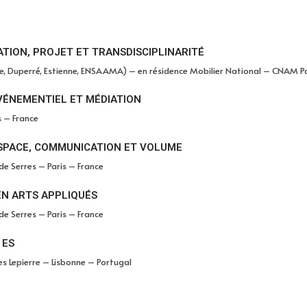
ATION, PROJET ET TRANSDISCIPLINARITÉ
e, Duperré, Estienne, ENSAAMA) – en résidence Mobilier National – CNAM Pa
VÉNEMENTIEL ET MÉDIATION
 – France​
ESPACE, COMMUNICATION ET VOLUME
e Serres – Paris – France
EN ARTS APPLIQUÉS
e Serres – Paris – France
 ES
es Lepierre – Lisbonne – Portugal​