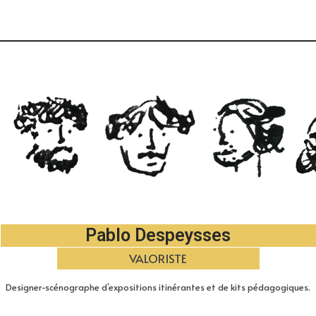
Pablo Despeysses
SCÉNARISTE DE MANIPES
Designer-scénographe d’expositions itinérantes et de kits pédagogiques.