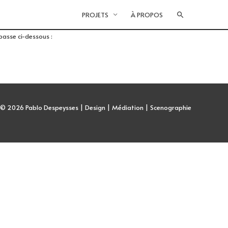
PROJETS
À PROPOS
passe ci-dessous :
t © 2026
Pablo Despeysses | Design | Médiation | Scenographie