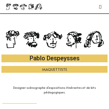
Pablo Despeysses
DESIGNER TRANSDISCIPLINAIRE
Designer-scénographe d’expositions itinérantes et de kits
pédagogiques.